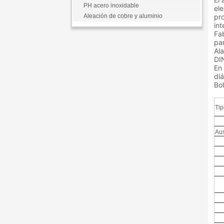
PH acero inoxidable
el
Aleación de cobre y aluminio
pr
int
Fa
par
Al
DI
En
di
Bol
Tip
Aus