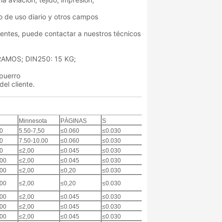
 de uso diario y otros campos
entes, puede contactar a nuestros técnicos
AMOS; DIN250: 15 KG;
puerro
del cliente.
Minnesota
PÁGINAS
S
Mi
Y
50
5.50
-
7,50
≤0.060
≤0.030
-
≤1,00
00
7.50-10.00
≤0.060
≤0.030
≤1,00
00
≤2,00
≤0.045
≤0.030
-
≤1,00
.00
≤2,00
≤0.045
≤0.030
-
≤1,00
.00
≤2,00
≤0,20
≤0.030
-
≤1,00
.00
≤2,00
≤0,20
≤0.030
-
≤1,00
.00
≤2,00
≤0.045
≤0.030
-
≤1,00
.00
≤2,00
≤0.045
≤0.030
-
≤1,00
.00
≤2,00
≤0.045
≤0.030
-
≤1,00