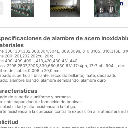
<
pecificaciones de alambre de acero inoxidabl
ateriales
rie 300: 301,302,303,304,304L, 309,309s, 310,310S, 316,316L, 316
rie 200: 201,202,202cu, 204;
rie 400: 409,409L, 410,420,430,431,440;
ros: 2205,2507,2906,330,660,630,631,17-4ph, 17-7 ph, 904L, etc.
libre del cable: 0,008 a 20,0 mm
bado superficial: brillante, recocido brillante, mate, decapado
tado: alambre blando, alambre semiblando, alambre duro
racteristicas
tado de superficie uniforme y hermoso
celente capacidad de formación de bobinas
a elasticidad y alta resistencia a la fatiga.
rte resistencia a la corrosión contra la exposición a la atmósfera má
licitud
alambre de acero inoxidable y su producto se aplican ampliamente a l