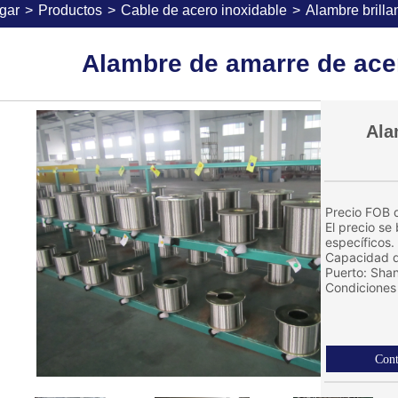
gar
>
Productos
>
Cable de acero inoxidable
>
Alambre brilla
Alambre de amarre de ace
Ala
Precio FOB d
El precio se
específicos.
Capacidad d
Puerto: Sha
Condiciones 
Cont