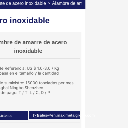
nte de acero inoxidable
>
Alambre de amarre de acero inoxidab
ro inoxidable
mbre de amarre de acero
inoxidable
e Referencia: US $ 1.0-3.0 / Kg
 basa en el tamaño y la cantidad
e suministro: 15000 toneladas por mes
nghai Ningbo Shenzhen
de pago: T / T, L / C, D / P
sales@en.maximetalgroup.com
áctenos