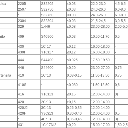
plex
2205
S32205
≤0.03
22.0-23.0
4.5-6.5
2507
S32750
≤0.03
24.0-26.0
6.0-8.0
*
S32760
≤0.03
24.0-26.0
6.0-8.0
2304
S32304
≤0.03
21,5-24,5
3,0-5,5
329
1.446
≤0.08
23.00-28.00
2.00-5.
rito
409
S40900
≤0.03
10.50-11.70
0,5
430
1Cr17
≤0,12
16.00-18.00
-
430F
Y1Cr17
≤0,12
16.00-18.00
-
444
S44400
≤0.025
17.50-19.50
1
446
S44600
≤0,20
23.00-27.00
0,75
tensita
410
1Cr13
0.08-0.15
11.50-13.50
0,75
410S
*
≤0.080
11.50-13.50
0,6
416
Y1Cr13
≤0.15
12.00-14.00
3)
420
2Cr13
≥0,15
12.00-14.00
-
420J2
3Cr13
0,26-0,35
12.00-14.00
-
420F
Y3Cr13
0,30-0,40
12.00-14.00
0,5
*
4Cr13
0,36-0,45
12.00-14.00
3)
431
1Cr17Ni2
≤0,20
15.00-17.00
1,50-2,