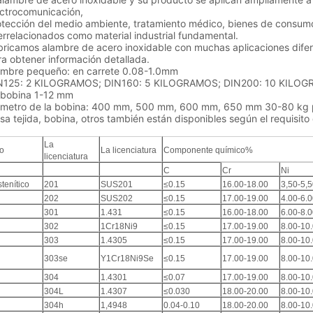
ectrocomunicación,
otección del medio ambiente, tratamiento médico, bienes de consumo
errelacionados como material industrial fundamental.
bricamos alambre de acero inoxidable con muchas aplicaciones difer
a obtener información detallada.
ambre pequeño: en carrete 0.08-1.0mm
N125: 2 KILOGRAMOS; DIN160: 5 KILOGRAMOS; DIN200: 10 KILOGR
 bobina 1-12 mm
ámetro de la bobina: 400 mm, 500 mm, 600 mm, 650 mm 30-80 kg 
sa tejida, bobina, otros también están disponibles según el requisito 
La
o
La licenciatura
Componente químico%
licenciatura
C
Cr
Ni
tenítico
201
SUS201
≤0.15
16.00-18.00
3,50-5,
202
SUS202
≤0.15
17.00-19.00
4.00-6.
301
1.431
≤0.15
16.00-18.00
6.00-8.
302
1Cr18Ni9
≤0.15
17.00-19.00
8.00-10
303
1.4305
≤0.15
17.00-19.00
8.00-10
303se
Y1Cr18Ni9Se
≤0.15
17.00-19.00
8.00-10
304
1.4301
≤0.07
17.00-19.00
8.00-10
304L
1.4307
≤0.030
18.00-20.00
8.00-10
304h
1,4948
0.04-0.10
18.00-20.00
8.00-10