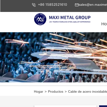
+86 15852521610
sales@en.maximet
Ho
Hogar
>
Productos
>
Cable de acero inoxidabl