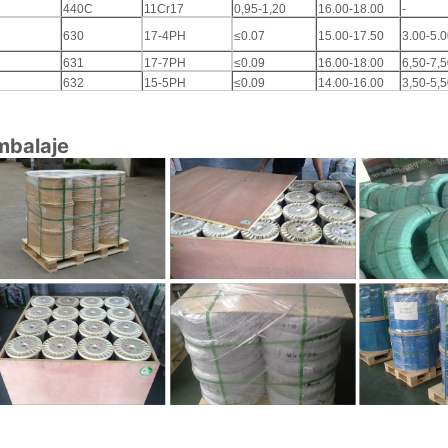
440C
11Cr17
0,95-1,20
16.00-18.00
-
630
17-4PH
≤0.07
15.00-17.50
3.00-5.
631
17-7PH
≤0.09
16.00-18.00
6,50-7,
632
15-5PH
≤0.09
14.00-16.00
3,50-5,
mbalaje