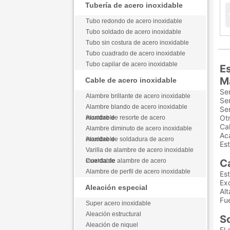
Tubería de acero inoxidable
Tubo redondo de acero inoxidable
Tubo soldado de acero inoxidable
Tubo sin costura de acero inoxidable
Tubo cuadrado de acero inoxidable
Tubo capilar de acero inoxidable
Es
M
Cable de acero inoxidable
Se
Alambre brillante de acero inoxidable
Se
Alambre blando de acero inoxidable
Se
Ot
Alambre de resorte de acero inoxidable
Ca
Alambre diminuto de acero inoxidable
Aca
Alambre de soldadura de acero inoxidable
Es
Varilla de alambre de acero inoxidable
Cuerda de alambre de acero inoxidable
Ca
Alambre de perfil de acero inoxidable
Es
Ex
Aleación especial
Alt
Fue
Super acero inoxidable
Aleación estructural
So
Aleación de niquel
El 