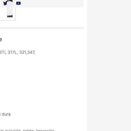
>
e
Ti, 317L, 321,347,
s dura
a aviación, tejido, impresión,