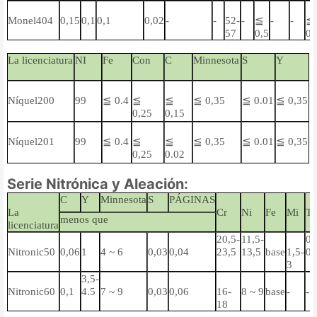
Monel404
0,15
0,1
0,1
0,02
-
-
52-
-
≦
-
-
≦
57
0,5
0.
La licenciatura
NI
Fe
Con
C
Minnesota
S
Y
Níquel200
99
≦ 0.4
≦
≦
≦ 0,35
≦ 0.01
≦ 0,35
0,25
0,15
Níquel201
99
≦ 0.4
≦
≦
≦ 0,35
≦ 0.01
≦ 0,35
0,25
0.02
Serie Nitrónica y Aleación:
C
Y
Minnesota
S
PÁGINAS
La
Cr
Ni
Fe
Mi
T
menos que
licenciatura
20,5-
11,5-
0,
Nitronic50
0,06
1
4 ~ 6
0,03
0,04
23,5
13,5
base
1,5-
0,
3
3,5-
Nitronic60
0,1
4.5
7 ~ 9
0,03
0,06
16-
8 ~ 9
base
-
-
18