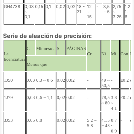
GH4738
0,03
0,15
0,1
0,02
0,02
18 ~
12
-
3,5
2,75
1.2 
~
21
~
~ 5
~
1.
0,1
15
3,25
6
Serie de aleación de precisión:
C
Minnesota
S
PÁGINAS
La
Cr
Ni
Mi
Con
F
licenciatura
Menos que
1J50
0,03
0,3 ~ 0,6
0,02
0,02
-
49 ~
-
≤0.2
d
50,5
1J79
0,03
0,6 ~ 1,1
0,02
0,02
-
78,5
3.8
≤0.2
d
~ 80
~
4.1
3J53
0,05
0,8
0,02
0,02
5.2 ~
41,5
0,7
-
d
5.8
~ 43
~
0,9