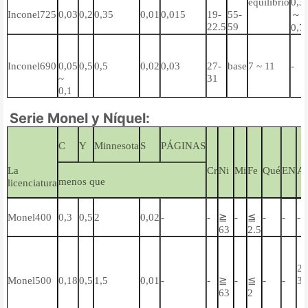
equilibrio
0,3
Inconel725
0,03
0,2
0,35
0,01
0,015
19-
55-
～
22.5
59
0,7
Inconel690
0,05
0,5
0,5
0,02
0,03
27-
base
7 ~ 11
-
~
31
0,1
Serie Monel y Níquel:
C
Y
Minnesota
S
PÁGINAS
La
Cr
Ni
Mi
Fe
Qué
EN
Al
menos que
licenciatura
Monel400
0,3
0,5
2
0,02
-
-
≧
-
≦
-
-
-
63
2.5
2.
Monel500
0,18
0,5
1,5
0,01
-
-
≧
-
≦
-
-
3,
63
2