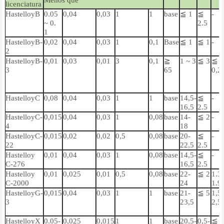
Menos que
licenciatura
HastelloyB
0.05
0,04
0,03
1
1
base
≦ 1
≦
-
~ 0.
2.5
1
HastelloyB-
0,02
0,04
0,03
1
0,1
Base
≦ 1
≦ 1
-
2
HastelloyB-
0,01
0,03
0,01
3
0,1
≧
1 ~ 3
≦ 3
≦
3
65
0,2
HastelloyC
0,08
0,04
0,03
1
1
base
14,5-
≦
-
16,5
2.5
HastelloyC-
0,015
0,04
0,03
1
0,08
base
14-
≦ 2
-
4
18
HastelloyC-
0,015
0,02
0,02
0,5
0,08
base
20-
≦
-
22
22,5
2.5
Hastelloy
0,01
0,04
0,03
1
0,08
base
14,5-
≦
-
C-276
16,5
2.5
Hastelloy
0,01
0,025
0,01
0,5
0,08
base
22-
≦ 2
1.3
C-2000
24
1.9
HastelloyG-
0,015
0,04
0,03
1
1
base
21-
≦ 5
1,5
3
23,5
2,5
HastelloyX
0.05-
0,025
0,015
1
1
base
20,5-
0,5-
≦