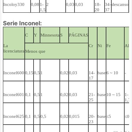
Incoloy330
0,08
1-
2
0,03
0,03
18-
34-
descanso
-
1,5
20
37
Serie Inconel:
C
Y
Minnesota
S
PÁGINAS
La
Cr
Ni
Fe
Al
licenciatura
Menos que
Inconel600
0,15
0,5
1
0,02
0,03
14-
base
6 ~ 10
-
17
Inconel601
0,1
0,5
1
0,02
0,03
21-
base
10 ~ 15
1-
25
1,7
Inconel625
0,1
0,5
0,5
0,02
0,015
20-
base
≤5
≤0,
23