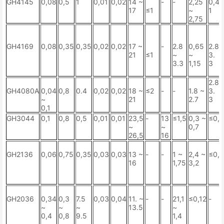
GH4145
0,08
0,5
1
0,01
0,02
14 ~
-
-
2,25
0,4 
17
≤1
~
1
2,75
GH4169
0,08
0,35
0,35
0,02
0,02
17 ~
-
2.8
0,65
2.8 
21
≤1
~
~
3.
3.3
1,15
3
2.8 
GH4080A
0,04
0,8
0.4
0,02
0,02
18 ~
≤2
-
-
1.8 ~
3.
~
21
2.7
3
0,1
GH3044
0,1
0,8
0,5
0,01
0,01
23,5
-
13
≤1,5
0,3 ~
≤0,
~
~
0,7
26,5
16
GH2136
0,06
0,75
0,35
0,03
0,03
13 ~
-
-
1 ~
2,4 ~
≤0,
16
1,75
3,2
GH2036
0,34
0,3
7.5
0,03
0,04
11. ~
-
-
21,1
≤0,12
-
~
~
~
13.5
~
0,4
0,8
9.5
1,4