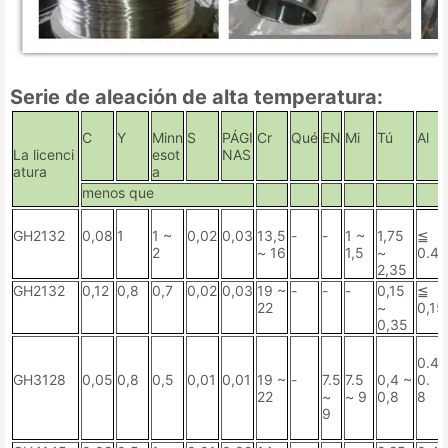
Serie de aleación de alta temperatura:
C
Y
Minn
S
PÁGI
Cr
Qué
EN
Mi
Tú
Al
La licenci
esot
NAS
atura
a
menos que
GH2132
0,08
1
1 ~
0,02
0,03
13,5
-
-
1 ~
1,75
≦
2
~ 16
1,5
~
0.4
2,35
GH2132
0,12
0,8
0,7
0,02
0,03
19 ~
-
-
-
0,15
≦
22
~
0,15
0,35
0.4 
GH3128
0,05
0,8
0,5
0,01
0,01
19 ~
-
7.5
7.5
0,4 ~
0.
22
~
~ 9
0,8
8
9