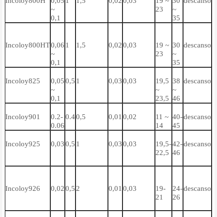
Incoloy800H
0,05
1
1,5
0,02
0,03
19 ~
30
descanso
0
~
23
~
~
0,1
35
Incoloy800HT
0,06
1
1,5
0,02
0,03
19 ~
30
descanso
0
~
23
~
~
0,1
35
Incoloy825
0,05
0,5
1
0,03
0,03
19,5
38
descanso
≤
~
~
~
0,1
23,5
46
Incoloy901
0.2-
0.4
0,5
0,01
0,02
11 ~
40-
descanso
≤
0.06
14
45
Incoloy925
0,03
0,5
1
0,03
0,03
19,5-
42-
descanso
0
22,5
46
0
Incoloy926
0,02
0,5
2
0,01
0,03
19-
24-
descanso
-
21
26