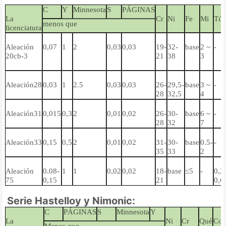
C
Y
Minnesota
S
PÁGINAS
La
Cr
Ni
Fe
Mi
Tú
menos que
licenciatura
Aleación
0,07
1
2
0,03
0,03
19-
32-
base
2 ~
-
20cb-3
21
38
3
Aleación28
0,03
1
2.5
0,03
0,03
26-
29,5-
base
3 ~
-
28
32,5
4
Aleación31
0,015
0,3
2
0,01
0,02
26-
30-
base
6 ~
-
28
32
7
Aleación33
0,15
0,5
2
0,01
0,02
31-
30-
base
0.5-
-
35
33
2
Aleación
0.08-
1
1
0,02
0,02
18-
base
≤5
-
0,2
75
0,15
21
0,6
Serie Hastelloy y Nimonic:
C
PÁGINAS
S
Minnesota
Y
La
Ni
Cr
Qué
Co