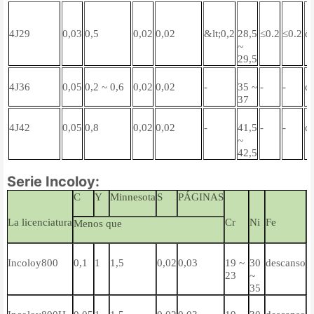
4J29
0,03
0,5
0,02
0,02
&lt;0,2
28,5
≤0.2
≤0.2
d
~
29,5
4J36
0,05
0,2 ~ 0,6
0,02
0,02
-
35 ~
-
-
d
37
4J42
0,05
0,8
0,02
0,02
-
41,5
-
-
d
~
42,5
Serie Incoloy:
C
Y
Minnesota
S
PÁGINAS
La licenciatura
Cr
Ni
Fe
A
Menos que
Incoloy800
0,1
1
1,5
0,02
0,03
19 ~
30
descanso
0
23
~
~
35