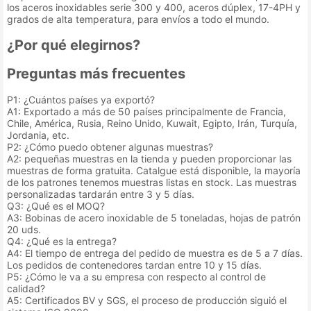
los aceros inoxidables serie 300 y 400, aceros dúplex, 17-4PH y
grados de alta temperatura, para envíos a todo el mundo.
¿Por qué elegirnos?
Preguntas más frecuentes
P1: ¿Cuántos países ya exportó?
A1: Exportado a más de 50 países principalmente de Francia,
Chile, América, Rusia, Reino Unido, Kuwait, Egipto, Irán, Turquía,
Jordania, etc.
P2: ¿Cómo puedo obtener algunas muestras?
A2: pequeñas muestras en la tienda y pueden proporcionar las
muestras de forma gratuita. Catalgue está disponible, la mayoría
de los patrones tenemos muestras listas en stock. Las muestras
personalizadas tardarán entre 3 y 5 días.
Q3: ¿Qué es el MOQ?
A3: Bobinas de acero inoxidable de 5 toneladas, hojas de patrón
20 uds.
Q4: ¿Qué es la entrega?
A4: El tiempo de entrega del pedido de muestra es de 5 a 7 días.
Los pedidos de contenedores tardan entre 10 y 15 días.
P5: ¿Cómo le va a su empresa con respecto al control de
calidad?
A5: Certificados BV y SGS, el proceso de producción siguió el