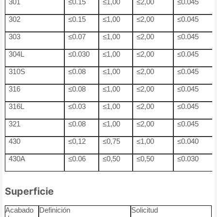
301
≤0.15
≤1,00
≤2,00
≤0.045
302
≤0.15
≤1,00
≤2,00
≤0.045
303
≤0.07
≤1,00
≤2,00
≤0.045
304L
≤0.030
≤1,00
≤2,00
≤0.045
310S
≤0.08
≤1,00
≤2,00
≤0.045
316
≤0.08
≤1,00
≤2,00
≤0.045
316L
≤0.03
≤1,00
≤2,00
≤0.045
321
≤0.08
≤1,00
≤2,00
≤0.045
430
≤0,12
≤0,75
≤1,00
≤0.040
430A
≤0.06
≤0,50
≤0,50
≤0.030
Superficie
Acabado
Definición
Solicitud