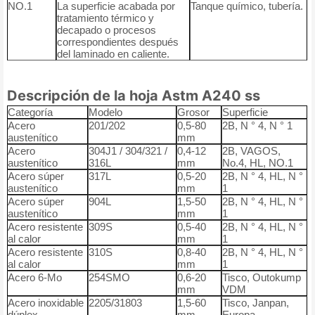
NO.1
La superficie acabada por
Tanque químico, tubería.
tratamiento térmico y
decapado o procesos
correspondientes después
del laminado en caliente.
Descripción de la hoja Astm A240 ss
Categoría
Modelo
Grosor
Superficie
Acero
201/202
0,5-80
2B, N ° 4, N ° 1
austenítico
mm
Acero
304J1 / 304/321 /
0,4-12
2B, VAGOS,
austenítico
316L
mm
No.4, HL, NO.1
Acero súper
317L
0,5-20
2B, N ° 4, HL, N °
austenítico
mm
1
Acero súper
904L
1,5-50
2B, N ° 4, HL, N °
austenítico
mm
1
Acero resistente
309S
0,5-40
2B, N ° 4, HL, N °
al calor
mm
1
Acero resistente
310S
0,8-40
2B, N ° 4, HL, N °
al calor
mm
1
Acero 6-Mo
254SMO
0,6-20
Tisco, Outokump
mm
VDM
Acero inoxidable
2205/31803
1,5-60
Tisco, Janpan,
dúplex
mm
Europa