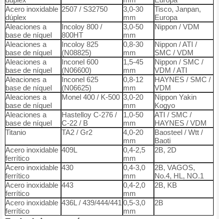
Acero inoxidable
2507 / S32750
3,0-30
Tisco, Janpan,
dúplex
mm
Europa
Aleaciones a
Incoloy 800 /
3,0-50
Nippon / VDM
base de níquel
800HT
mm
Aleaciones a
Incoloy 825
0,8-30
Nippon / ATI /
base de níquel
(N08825)
mm
SMC / VDM
Aleaciones a
Inconel 600
1,5-45
Nippon / SMC /
base de níquel
(N06600)
mm
VDM / ATI
Aleaciones a
Inconel 625
0,8-12
HAYNES / SMC /
base de níquel
(N06625)
mm
VDM
Aleaciones a
Monel 400 / K-500
3,0-20
Nippon Yakin
base de níquel
mm
Kogyo
Aleaciones a
Hastelloy C-276 /
1,0-50
ATI / SMC /
base de níquel
C-22 / B
mm
HAYNES / VDM
Titanio
TA2 / Gr2
4,0-20
Baosteel / Wtt /
mm
Baoti
Acero inoxidable
409L
0,4-2,5
2B, 2D
ferrítico
mm
Acero inoxidable
430
0,4-3,0
2B, VAGOS,
ferrítico
mm
No.4, HL, NO.1
Acero inoxidable
443
0,4-2,0
2B, KB
ferrítico
mm
Acero inoxidable
436L / 439/444/441
0,5-3,0
2B
ferrítico
mm