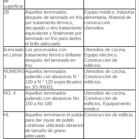
de
superficie
2B
Aquellos terminados,
Equipo médico, Industria
después de laminado en frío,
alimentaria, Material de
por tratamiento térmico,
construcción
decapado u otro tratamiento
Utensilios
equivalente y finalmente por
laminado en frío para darles
el brillo adecuado.
licenciado
Los procesados con
Utensilios de cocina,
en Letras
tratamiento térmico brillante
Equipo eléctrico,
después del laminado en
Construcción de
frío.
edificios.
NUMERO
Aquellos terminados
Utensilios de cocina,
3
puliendo con abrasivos N °
Construcción de
100 a N ° 120 especificados
edificios.
en JIS R6001.
NO. 4
Aquellos terminados
Utensilios de cocina,
puliendo con abrasivos No
Construcción de
150 a No 180
edificios, Equipamiento
médico
HL
Aquellos terminaron el pulido
Construcción de edificio.
para dar rayas de pulido
continuas utilizando abrasivo
de tamaño de grano
adecuado.