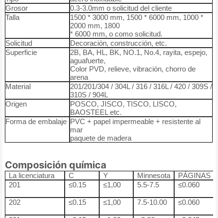
Grosor
0.3-3.0mm o solicitud del cliente
Talla
1500 * 3000 mm, 1500 * 6000 mm, 1000 *
2000 mm, 1800
* 6000 mm, o como solicitud.
Solicitud
Decoración, construcción, etc.
Superficie
2B, BA, HL, BK, NO.1, No.4, rayita, espejo,
aguafuerte,
Color PVD, relieve, vibración, chorro de
arena
Material
201/201/304 / 304L / 316 / 316L / 420 / 309S /
310S / 904L
Origen
POSCO, JISCO, TISCO, LISCO,
BAOSTEEL etc.
Forma de embalaje
PVC + papel impermeable + resistente al
mar
paquete de madera
Composición química
La licenciatura
C
Y
Minnesota
PÁGINAS
201
≤0.15
≤1,00
5.5-7.5
≤0.060
202
≤0.15
≤1,00
7.5-10.00
≤0.060