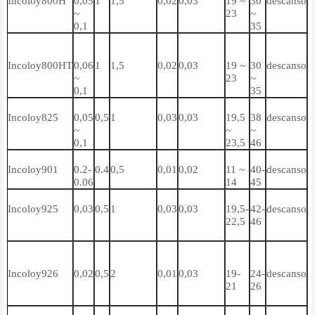
Incoloy800H
0,05
1
1,5
0,02
0,03
19 ~
30
descanso
0
~
23
~
~
0,1
35
Incoloy800HT
0,06
1
1,5
0,02
0,03
19 ~
30
descanso
0
~
23
~
~
0,1
35
Incoloy825
0,05
0,5
1
0,03
0,03
19,5
38
descanso
≤
~
~
~
0,1
23,5
46
Incoloy901
0.2-
0.4
0,5
0,01
0,02
11 ~
40-
descanso
≤
0.06
14
45
Incoloy925
0,03
0,5
1
0,03
0,03
19,5-
42-
descanso
0
22,5
46
0
Incoloy926
0,02
0,5
2
0,01
0,03
19-
24-
descanso
-
21
26