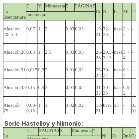
C
Y
Minnesota
S
PÁGINAS
La
Cr
Ni
Fe
Mi
Tú
menos que
licenciatura
Aleación
0,07
1
2
0,03
0,03
19-
32-
base
2 ~
-
20cb-3
21
38
3
Aleación28
0,03
1
2.5
0,03
0,03
26-
29,5-
base
3 ~
-
28
32,5
4
Aleación31
0,015
0,3
2
0,01
0,02
26-
30-
base
6 ~
-
28
32
7
Aleación33
0,15
0,5
2
0,01
0,02
31-
30-
base
0.5-
-
35
33
2
Aleación
0.08-
1
1
0,02
0,02
18-
base
≤5
-
0,2
75
0,15
21
0,6
Serie Hastelloy y Nimonic:
C
PÁGINAS
S
Minnesota
Y
La
Ni
Cr
Qué
Co