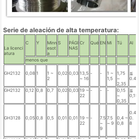
Serie de aleación de alta temperatura:
C
Y
Minn
S
PÁGI
Cr
Qué
EN
Mi
Tú
Al
La licenci
esot
NAS
atura
a
menos que
GH2132
0,08
1
1 ~
0,02
0,03
13,5
-
-
1 ~
1,75
≦
2
~ 16
1,5
~
0.4
2,35
GH2132
0,12
0,8
0,7
0,02
0,03
19 ~
-
-
-
0,15
≦
22
~
0,15
0,35
0.4 
GH3128
0,05
0,8
0,5
0,01
0,01
19 ~
-
7.5
7.5
0,4 ~
0.
22
~
~ 9
0,8
8
9