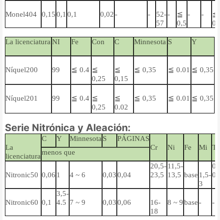
Monel404
0,15
0,1
0,1
0,02
-
-
52-
-
≦
-
-
≦
57
0,5
0.
La licenciatura
NI
Fe
Con
C
Minnesota
S
Y
Níquel200
99
≦ 0.4
≦
≦
≦ 0,35
≦ 0.01
≦ 0,35
0,25
0,15
Níquel201
99
≦ 0.4
≦
≦
≦ 0,35
≦ 0.01
≦ 0,35
0,25
0.02
Serie Nitrónica y Aleación:
C
Y
Minnesota
S
PÁGINAS
La
Cr
Ni
Fe
Mi
T
menos que
licenciatura
20,5-
11,5-
0,
Nitronic50
0,06
1
4 ~ 6
0,03
0,04
23,5
13,5
base
1,5-
0,
3
3,5-
Nitronic60
0,1
4.5
7 ~ 9
0,03
0,06
16-
8 ~ 9
base
-
-
18