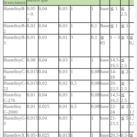
Menos que
licenciatura
HastelloyB
0.05
0,04
0,03
1
1
base
≦ 1
≦
-
~ 0.
2.5
1
HastelloyB-
0,02
0,04
0,03
1
0,1
Base
≦ 1
≦ 1
-
2
HastelloyB-
0,01
0,03
0,01
3
0,1
≧
1 ~ 3
≦ 3
≦
3
65
0,2
HastelloyC
0,08
0,04
0,03
1
1
base
14,5-
≦
-
16,5
2.5
HastelloyC-
0,015
0,04
0,03
1
0,08
base
14-
≦ 2
-
4
18
HastelloyC-
0,015
0,02
0,02
0,5
0,08
base
20-
≦
-
22
22,5
2.5
Hastelloy
0,01
0,04
0,03
1
0,08
base
14,5-
≦
-
C-276
16,5
2.5
Hastelloy
0,01
0,025
0,01
0,5
0,08
base
22-
≦ 2
1.3
C-2000
24
1.9
HastelloyG-
0,015
0,04
0,03
1
1
base
21-
≦ 5
1,5
3
23,5
2,5
HastelloyX
0.05-
0,025
0,015
1
1
base
20,5-
0,5-
≦