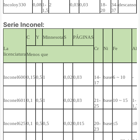
Incoloy330
0,08
1-
2
0,03
0,03
18-
34-
descanso
-
1,5
20
37
Serie Inconel:
C
Y
Minnesota
S
PÁGINAS
La
Cr
Ni
Fe
Al
licenciatura
Menos que
Inconel600
0,15
0,5
1
0,02
0,03
14-
base
6 ~ 10
-
17
Inconel601
0,1
0,5
1
0,02
0,03
21-
base
10 ~ 15
1-
25
1,7
Inconel625
0,1
0,5
0,5
0,02
0,015
20-
base
≤5
≤0,
23