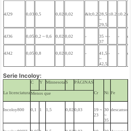
4J29
0,03
0,5
0,02
0,02
&lt;0,2
28,5
≤0.2
≤0.2
d
~
29,5
4J36
0,05
0,2 ~ 0,6
0,02
0,02
-
35 ~
-
-
d
37
4J42
0,05
0,8
0,02
0,02
-
41,5
-
-
d
~
42,5
Serie Incoloy:
C
Y
Minnesota
S
PÁGINAS
La licenciatura
Cr
Ni
Fe
A
Menos que
Incoloy800
0,1
1
1,5
0,02
0,03
19 ~
30
descanso
0
23
~
~
35