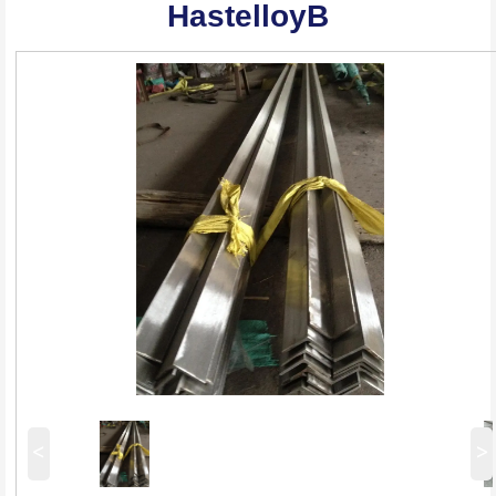
HastelloyB
<
>