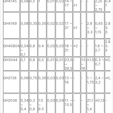
GH4145
0,08
0,5
1
0,01
0,02
14 ~
-
-
2,25
0,4 
17
≤1
~
1
2,75
GH4169
0,08
0,35
0,35
0,02
0,02
17 ~
-
2.8
0,65
2.8 
21
≤1
~
~
3.
3.3
1,15
3
2.8 
GH4080A
0,04
0,8
0.4
0,02
0,02
18 ~
≤2
-
-
1.8 ~
3.
~
21
2.7
3
0,1
GH3044
0,1
0,8
0,5
0,01
0,01
23,5
-
13
≤1,5
0,3 ~
≤0,
~
~
0,7
26,5
16
GH2136
0,06
0,75
0,35
0,03
0,03
13 ~
-
-
1 ~
2,4 ~
≤0,
16
1,75
3,2
GH2036
0,34
0,3
7.5
0,03
0,04
11. ~
-
-
21,1
≤0,12
-
~
~
~
13.5
~
0,4
0,8
9.5
1,4