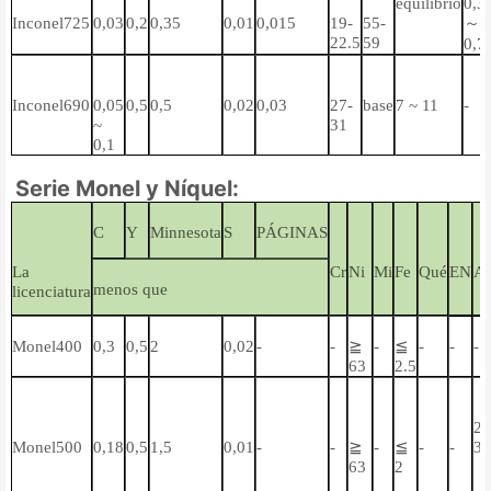
equilibrio
0,3
Inconel725
0,03
0,2
0,35
0,01
0,015
19-
55-
～
22.5
59
0,7
Inconel690
0,05
0,5
0,5
0,02
0,03
27-
base
7 ~ 11
-
~
31
0,1
Serie Monel y Níquel:
C
Y
Minnesota
S
PÁGINAS
La
Cr
Ni
Mi
Fe
Qué
EN
Al
menos que
licenciatura
Monel400
0,3
0,5
2
0,02
-
-
≧
-
≦
-
-
-
63
2.5
2.
Monel500
0,18
0,5
1,5
0,01
-
-
≧
-
≦
-
-
3,
63
2