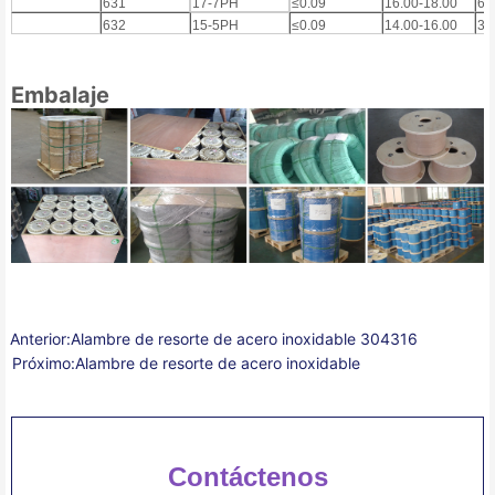
631
17-7PH
≤0.09
16.00-18.00
6,
632
15-5PH
≤0.09
14.00-16.00
3,
Embalaje
Anterior:
Alambre de resorte de acero inoxidable 304316
Próximo:
Alambre de resorte de acero inoxidable
Contáctenos