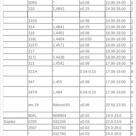
309S
*
≤0.08
22.00-24.00
12
310
1,4842
≤0.25
24.00-26.00
19
310S
*
≤0.08
24.00-26.00
19
314
1,4841
≤0.25
23.00-26.00
19
316
1.4401
≤0.08
16.00-18.50
10
316L
1.4404
≤0.030
16.00-18.00
10
316Ti
1.4571
≤0.08
16.00-18.00
10
317
*
≤0.08
18.00-20.00
11
317L
1.4438
≤0.03
18.00-20.00
11
321
1.4541
≤0.08
17.00-19.00
9.
321H
*
0.04-0.10
17.00-19.00
9.
347
1.455
≤0.08
17.00-19.00
9.
347H
1,494
0.04-0.10
17.00-19.00
9.
xm-19
Nitronic50
≤0.06
20.50-23.50
11
904L
N08904
≤0.02
19.0-23.0
23
Dúplex
2205
S32205
≤0.03
22.0-23.0
4.
2507
S32750
≤0.03
24.0-26.0
6.
*
S32760
≤0.03
24.0-26.0
6.