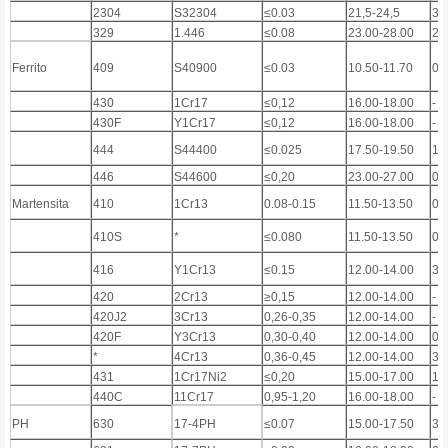
2304
S32304
≤0.03
21,5-24,5
3,
329
1.446
≤0.08
23.00-28.00
2.
Ferrito
409
S40900
≤0.03
10.50-11.70
0,
430
1Cr17
≤0,12
16.00-18.00
-
430F
Y1Cr17
≤0,12
16.00-18.00
-
444
S44400
≤0.025
17.50-19.50
1
446
S44600
≤0,20
23.00-27.00
0,
Martensita
410
1Cr13
0.08-0.15
11.50-13.50
0,
410S
*
≤0.080
11.50-13.50
0,
416
Y1Cr13
≤0.15
12.00-14.00
3)
420
2Cr13
≥0,15
12.00-14.00
-
420J2
3Cr13
0,26-0,35
12.00-14.00
-
420F
Y3Cr13
0,30-0,40
12.00-14.00
0,
*
4Cr13
0,36-0,45
12.00-14.00
3)
431
1Cr17Ni2
≤0,20
15.00-17.00
1,
440C
11Cr17
0,95-1,20
16.00-18.00
-
PH
630
17-4PH
≤0.07
15.00-17.50
3.