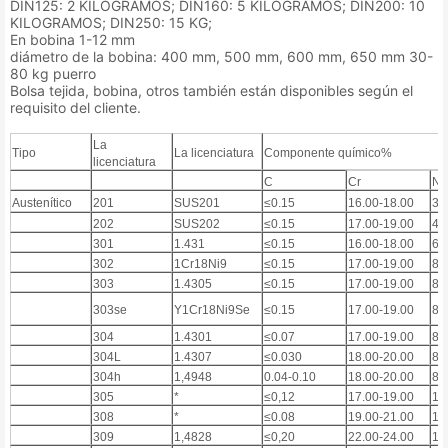
DIN125: 2 KILOGRAMOS; DIN160: 5 KILOGRAMOS; DIN200: 10
KILOGRAMOS; DIN250: 15 KG;
En bobina 1-12 mm
diámetro de la bobina: 400 mm, 500 mm, 600 mm, 650 mm 30-
80 kg puerro
Bolsa tejida, bobina, otros también están disponibles según el
requisito del cliente.
La
Tipo
La licenciatura
Componente químico%
licenciatura
C
Cr
Ni
Austenítico
201
SUS201
≤0.15
16.00-18.00
3,
202
SUS202
≤0.15
17.00-19.00
4.
301
1.431
≤0.15
16.00-18.00
6.
302
1Cr18Ni9
≤0.15
17.00-19.00
8.
303
1.4305
≤0.15
17.00-19.00
8.
303se
Y1Cr18Ni9Se
≤0.15
17.00-19.00
8.
304
1.4301
≤0.07
17.00-19.00
8.
304L
1.4307
≤0.030
18.00-20.00
8.
304h
1,4948
0.04-0.10
18.00-20.00
8.
305
*
≤0,12
17.00-19.00
11
308
*
≤0.08
19.00-21.00
10
309
1,4828
≤0,20
22.00-24.00
12