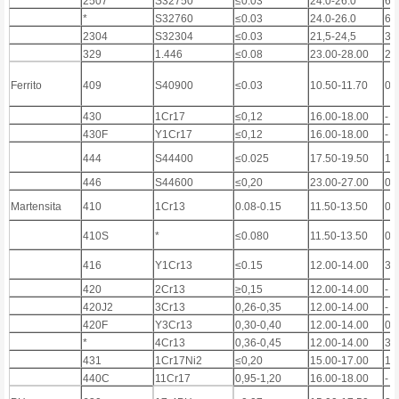
2507
S32750
≤0.03
24.0-26.0
6.
*
S32760
≤0.03
24.0-26.0
6.
2304
S32304
≤0.03
21,5-24,5
3,
329
1.446
≤0.08
23.00-28.00
2.
Ferrito
409
S40900
≤0.03
10.50-11.70
0,
430
1Cr17
≤0,12
16.00-18.00
-
430F
Y1Cr17
≤0,12
16.00-18.00
-
444
S44400
≤0.025
17.50-19.50
1
446
S44600
≤0,20
23.00-27.00
0,
Martensita
410
1Cr13
0.08-0.15
11.50-13.50
0,
410S
*
≤0.080
11.50-13.50
0,
416
Y1Cr13
≤0.15
12.00-14.00
3)
420
2Cr13
≥0,15
12.00-14.00
-
420J2
3Cr13
0,26-0,35
12.00-14.00
-
420F
Y3Cr13
0,30-0,40
12.00-14.00
0,
*
4Cr13
0,36-0,45
12.00-14.00
3)
431
1Cr17Ni2
≤0,20
15.00-17.00
1,
440C
11Cr17
0,95-1,20
16.00-18.00
-