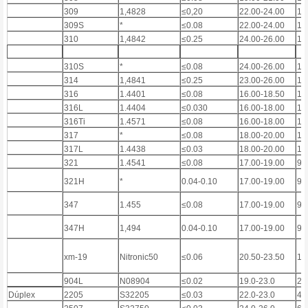
309
1,4828
≤0,20
22.00-24.00
12
309S
*
≤0.08
22.00-24.00
12
310
1,4842
≤0.25
24.00-26.00
19
310S
*
≤0.08
24.00-26.00
19
314
1,4841
≤0.25
23.00-26.00
19
316
1.4401
≤0.08
16.00-18.50
10
316L
1.4404
≤0.030
16.00-18.00
10
316Ti
1.4571
≤0.08
16.00-18.00
10
317
*
≤0.08
18.00-20.00
11
317L
1.4438
≤0.03
18.00-20.00
11
321
1.4541
≤0.08
17.00-19.00
9.
321H
*
0.04-0.10
17.00-19.00
9.
347
1.455
≤0.08
17.00-19.00
9.
347H
1,494
0.04-0.10
17.00-19.00
9.
xm-19
Nitronic50
≤0.06
20.50-23.50
11
904L
N08904
≤0.02
19.0-23.0
23
Dúplex
2205
S32205
≤0.03
22.0-23.0
4.