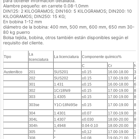
para obtener información detallada.
Alambre pequeño: en carrete 0.08-1.0mm
DIN125: 2 KILOGRAMOS; DIN160: 5 KILOGRAMOS; DIN200: 10
KILOGRAMOS; DIN250: 15 KG;
En bobina 1-12 mm
diámetro de la bobina: 400 mm, 500 mm, 600 mm, 650 mm 30-
80 kg puerro
Bolsa tejida, bobina, otros también están disponibles según el
requisito del cliente.
La
Tipo
La licenciatura
Componente químico%
licenciatura
C
Cr
Ni
Austenítico
201
SUS201
≤0.15
16.00-18.00
3,
202
SUS202
≤0.15
17.00-19.00
4.
301
1.431
≤0.15
16.00-18.00
6.
302
1Cr18Ni9
≤0.15
17.00-19.00
8.
303
1.4305
≤0.15
17.00-19.00
8.
303se
Y1Cr18Ni9Se
≤0.15
17.00-19.00
8.
304
1.4301
≤0.07
17.00-19.00
8.
304L
1.4307
≤0.030
18.00-20.00
8.
304h
1,4948
0.04-0.10
18.00-20.00
8.
305
*
≤0,12
17.00-19.00
11
308
*
≤0.08
19.00-21.00
10