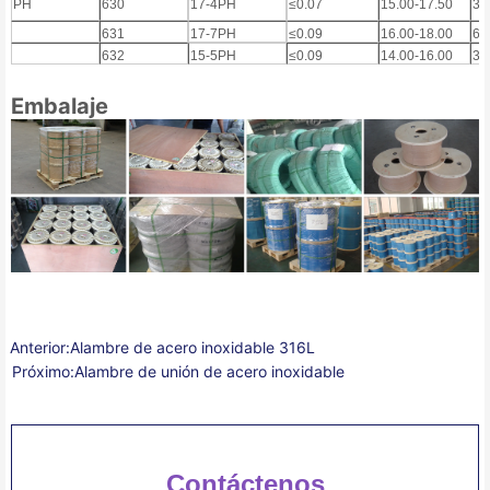
PH
630
17-4PH
≤0.07
15.00-17.50
3.
631
17-7PH
≤0.09
16.00-18.00
6,
632
15-5PH
≤0.09
14.00-16.00
3,
Embalaje
Anterior:
Alambre de acero inoxidable 316L
Próximo:
Alambre de unión de acero inoxidable
Contáctenos