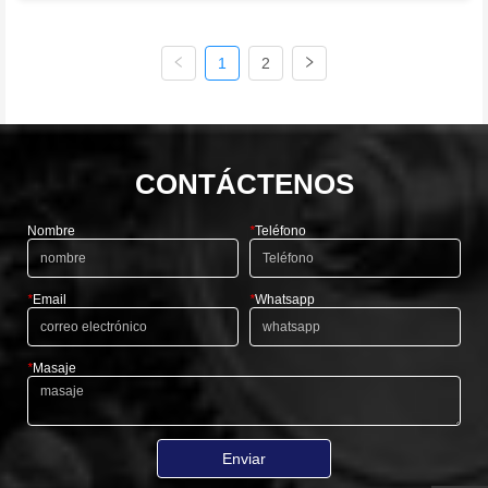
15000 toneladas por mes Puerto: Shanghai Ningbo Shenzhen
Condiciones de pago: T / T, L / C
1
2
CONTÁCTENOS
Nombre
*
Teléfono
*
Email
*
Whatsapp
*
Masaje
Enviar