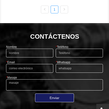
Condiciones de pago: T / T, L / C
1
CONTÁCTENOS
Nombre
*
Teléfono
*
Email
*
Whatsapp
*
Masaje
Enviar