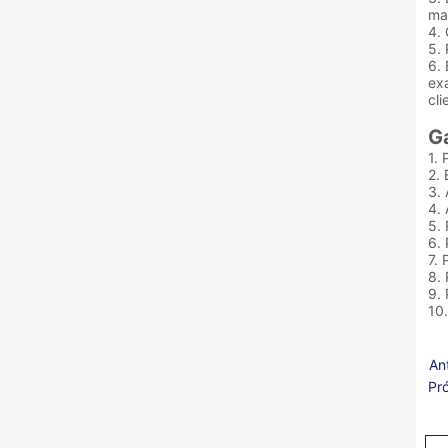
mat
4.
5. 
6. 
ex
cli
Ga
1. 
2.
3. 
4.
5.
6.
7.
8. 
9.
10
Ant
Pr