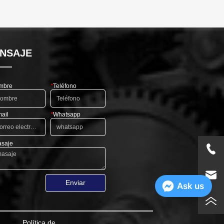
NSAJE
mbre
*
Teléfono
ail
*
Whatsapp
saje
Enviar
Ask us
Política de