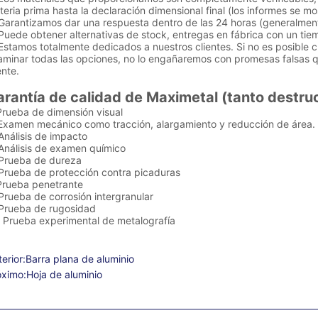
eria prima hasta la declaración dimensional final (los informes se mo
 Garantizamos dar una respuesta dentro de las 24 horas (generalmen
Puede obtener alternativas de stock, entregas en fábrica con un tie
Estamos totalmente dedicados a nuestros clientes. Si no es posible 
aminar todas las opciones, no lo engañaremos con promesas falsas q
ente.
rantía de calidad de Maximetal (tanto destru
Prueba de dimensión visual
 Examen mecánico como tracción, alargamiento y reducción de área.
Análisis de impacto
 Análisis de examen químico
 Prueba de dureza
 Prueba de protección contra picaduras
 Prueba penetrante
Prueba de corrosión intergranular
 Prueba de rugosidad
. Prueba experimental de metalografía
erior:
Barra plana de aluminio
óximo:
Hoja de aluminio