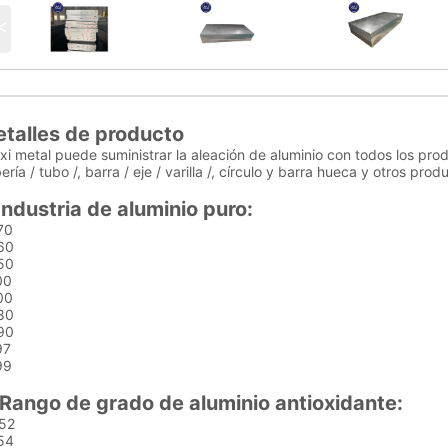
<
etalles de producto
i metal puede suministrar la aleación de aluminio con todos los prod
ería / tubo /, barra / eje / varilla /, círculo y barra hueca y otros prod
Industria de aluminio puro:
70
60
50
00
00
80
90
97
99
Rango de grado de aluminio antioxidante:
52
54