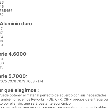
83
46
565456
82
.Aluminio duro
17
17
24
19
19
erie 4.6000:
61
63
65
erie 5.7000:
 7075 7076 7079 7003 7174
r qué elegirnos :
Puede obtener el material perfecto de acuerdo con sus necesidades a
 También ofrecemos Reworks, FOB, CFR, CIF y precios de entrega pu
to por el envío, que será bastante económico.
 Los materiales que proporcionamos son completamente verificables, 