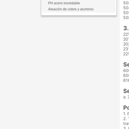
50
PH acero inoxidable
50
Aleación de cobre y aluminio
50
50
3
22
20
20
23
22
S
60
60
61
S
s:
Po
1. 
2.
tra
3.