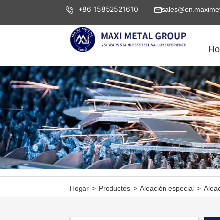
+86 15852521610
sales@en.maximet
Ho
Hogar
>
Productos
>
Aleación especial
>
Aleac