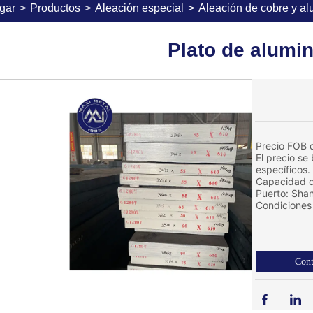
gar
>
Productos
>
Aleación especial
>
Aleación de cobre y al
Plato de alumin
Precio FOB d
El precio se
específicos.
Capacidad d
Puerto: Sha
Condiciones 
Cont