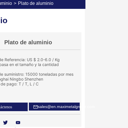
uminio
>
Plato de aluminio
io
Plato de aluminio
e Referencia: US $ 2.0-6.0 / Kg
 basa en el tamaño y la cantidad
e suministro: 15000 toneladas por mes
nghai Ningbo Shenzhen
de pago: T / T, L / C
sales@en.maximetalgroup.com
áctenos