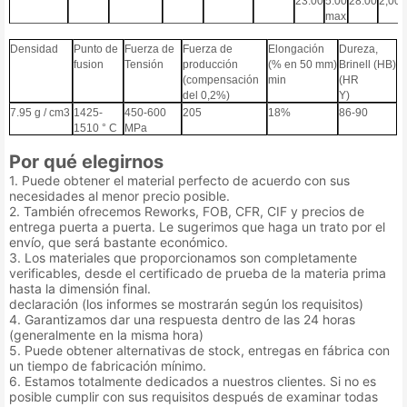
23.00
5.00
28.00
2,00
max
Densidad
Punto de
Fuerza de
Fuerza de
Elongación
Dureza,
fusion
Tensión
producción
(% en 50 mm)
Brinell (HB)
(compensación
min
(HR
del 0,2%)
Y)
7.
9
5 g / cm3
1425-
450-600
205
18%
86-90
1510 ° C
MPa
Por qué elegirnos
1. Puede obtener el material perfecto de acuerdo con sus
necesidades al menor precio posible.
2. También ofrecemos Reworks, FOB, CFR, CIF y precios de
entrega puerta a puerta. Le sugerimos que haga un trato por el
envío, que será bastante económico.
3. Los materiales que proporcionamos son completamente
verificables, desde el certificado de prueba de la materia prima
hasta la dimensión final.
declaración (los informes se mostrarán según los requisitos)
4. Garantizamos dar una respuesta dentro de las 24 horas
(generalmente en la misma hora)
5. Puede obtener alternativas de stock, entregas en fábrica con
un tiempo de fabricación mínimo.
6. Estamos totalmente dedicados a nuestros clientes. Si no es
posible cumplir con sus requisitos después de examinar todas