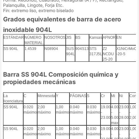
Palanquilla, Lingote, Forja Etc.
Fin: extremo liso, extremo biselado
Grados equivalentes de barra de acero
inoxidable 904L
ESTÁNDAR
NÚMERO
NOSOTROS
JIS
BS
Kansas
AFNOR
EN
MATERIAL.
SS 904L
1.4539
N08904
SUS
904S13
STS
Z2
X1NiCrMoCu
904L
317J5L
NCDU
-20-5
25-20
Barra SS 904L Composición química y
propiedades mecánicas
La
C
Minnesota
Y
PÁGINAS
S
Cr
Mi
Ni
Con
licenciatura
SS 904L
0.020
2,00
1,00
0.040
0.030
19.00
4.00
23.00
1,00
máximo
máximo
máximo
máximo
máximo
-
-
-
-
23.00
5.00
28.00
2,00
max
SS 904L
0.020
2,00
1,00
0.040
0.030
19.00
4.00
23.00
1,00
máximo
máximo
máximo
máximo
máximo
-
-
-
-