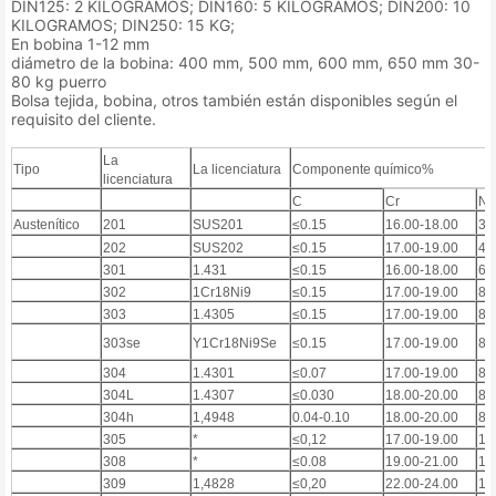
DIN125: 2 KILOGRAMOS; DIN160: 5 KILOGRAMOS; DIN200: 10
KILOGRAMOS; DIN250: 15 KG;
En bobina 1-12 mm
diámetro de la bobina: 400 mm, 500 mm, 600 mm, 650 mm 30-
80 kg puerro
Bolsa tejida, bobina, otros también están disponibles según el
requisito del cliente.
La
Tipo
La licenciatura
Componente químico%
licenciatura
C
Cr
Ni
Austenítico
201
SUS201
≤0.15
16.00-18.00
3,
202
SUS202
≤0.15
17.00-19.00
4.
301
1.431
≤0.15
16.00-18.00
6.
302
1Cr18Ni9
≤0.15
17.00-19.00
8.
303
1.4305
≤0.15
17.00-19.00
8.
303se
Y1Cr18Ni9Se
≤0.15
17.00-19.00
8.
304
1.4301
≤0.07
17.00-19.00
8.
304L
1.4307
≤0.030
18.00-20.00
8.
304h
1,4948
0.04-0.10
18.00-20.00
8.
305
*
≤0,12
17.00-19.00
11
308
*
≤0.08
19.00-21.00
10
309
1,4828
≤0,20
22.00-24.00
12