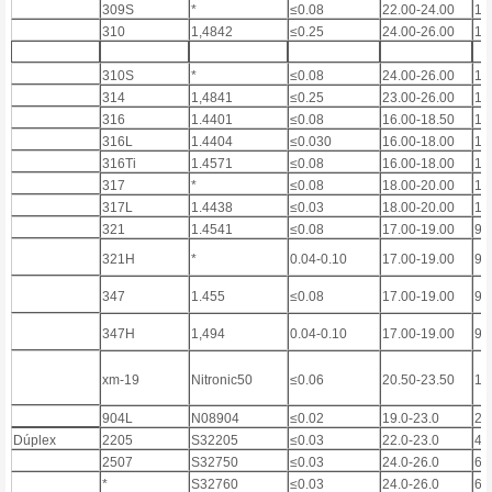
309S
*
≤0.08
22.00-24.00
12
310
1,4842
≤0.25
24.00-26.00
19
310S
*
≤0.08
24.00-26.00
19
314
1,4841
≤0.25
23.00-26.00
19
316
1.4401
≤0.08
16.00-18.50
10
316L
1.4404
≤0.030
16.00-18.00
10
316Ti
1.4571
≤0.08
16.00-18.00
10
317
*
≤0.08
18.00-20.00
11
317L
1.4438
≤0.03
18.00-20.00
11
321
1.4541
≤0.08
17.00-19.00
9.
321H
*
0.04-0.10
17.00-19.00
9.
347
1.455
≤0.08
17.00-19.00
9.
347H
1,494
0.04-0.10
17.00-19.00
9.
xm-19
Nitronic50
≤0.06
20.50-23.50
11
904L
N08904
≤0.02
19.0-23.0
23
Dúplex
2205
S32205
≤0.03
22.0-23.0
4.
2507
S32750
≤0.03
24.0-26.0
6.
*
S32760
≤0.03
24.0-26.0
6.