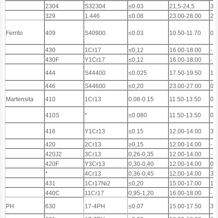
2304
S32304
≤0.03
21,5-24,5
3,
329
1.446
≤0.08
23.00-28.00
2.
Ferrito
409
S40900
≤0.03
10.50-11.70
0,
430
1Cr17
≤0,12
16.00-18.00
-
430F
Y1Cr17
≤0,12
16.00-18.00
-
444
S44400
≤0.025
17.50-19.50
1
446
S44600
≤0,20
23.00-27.00
0,
Martensita
410
1Cr13
0.08-0.15
11.50-13.50
0,
410S
*
≤0.080
11.50-13.50
0,
416
Y1Cr13
≤0.15
12.00-14.00
3)
420
2Cr13
≥0,15
12.00-14.00
-
420J2
3Cr13
0,26-0,35
12.00-14.00
-
420F
Y3Cr13
0,30-0,40
12.00-14.00
0,
*
4Cr13
0,36-0,45
12.00-14.00
3)
431
1Cr17Ni2
≤0,20
15.00-17.00
1,
440C
11Cr17
0,95-1,20
16.00-18.00
-
PH
630
17-4PH
≤0.07
15.00-17.50
3.