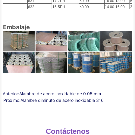
631
17-7PH
≤0.09
16.00-18.00
6,
632
15-5PH
≤0.09
14.00-16.00
3,
Embalaje
Anterior:
Alambre de acero inoxidable de 0.05 mm
Próximo:
Alambre diminuto de acero inoxidable 316
Contáctenos