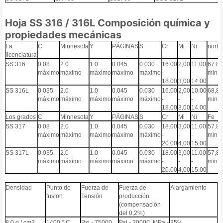
Hoja SS 316 / 316L Composición química y
propiedades mecánicas
La
C
Minnesota
Y
PÁGINAS
S
Cr
Mi
Ni
norte
licenciatura
SS 316
0.08
2.0
1.0
0.045
0.030
16.00
2,00
11.00
67.8
máximo
máximo
máximo
máximo
máximo
-
-
-
min
18.00
3,00
14.00
SS 316L
0.035
2.0
1.0
0.045
0.030
16.00
2,00
10.00
68,8
máximo
máximo
máximo
máximo
máximo
-
-
-
min
18.00
3,00
14.00
Los grados
C
Minnesota
Y
PÁGINAS
S
Cr
Mi
Ni
Fe
SS 317
0.08
2.0
1.0
0.045
0.030
18.00
3,00
11.00
57.8
máximo
máximo
máximo
máximo
máximo
-
-
-
min
20.00
4,00
15.00
SS 317L
0.035
2.0
1.0
0.045
0.030
18.00
3,00
11.00
57,8
máximo
máximo
máximo
máximo
máximo
-
-
-
min
20.00
4,00
15.00
Densidad
Punto de
Fuerza de
Fuerza de
Alargamiento
fusion
Tensión
producción
(compensación
del 0,2%)
8,0 g / cm3
1400 ° C
Psi - 75000,
Psi - 30000, MPa -
35%