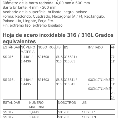
Diámetro de la barra redonda: 4,00 mm a 500 mm
Barra brillante: 4 mm - 200 mm,
Acabado de la superficie: brillante, negro, polaco
Forma: Redondo, Cuadrado, Hexagonal (A / F), Rectángulo,
Palanquilla, Lingote, Forja Etc.
Fin: extremo liso, extremo biselado
Hoja de acero inoxidable 316 / 316L Grados
equivalentes
ESTÁNDAR
NÚMERO
NOSOTROS
JIS
BS
INVITADO
AFN
MATERIAL.
SS 316
1.4401 /
S31600
SUS
316S31 /
-
Z7C
1.4436
316
316S33
11? 
SS 316L
1.4404 /
S31603
SUS
316S11 /
03Ch17N14M3
Z3C
1.4435
316L
316S13
/
11? 
03Ch17N14M2
/
Z3C
14? 
ESTÁNDAR
NÚMERO
NOSOTROS
JIS
MATERIAL.
SS 317
1,4449
S31700
SUS 317
SS 317L
1.4438
S31703
SUS 317L