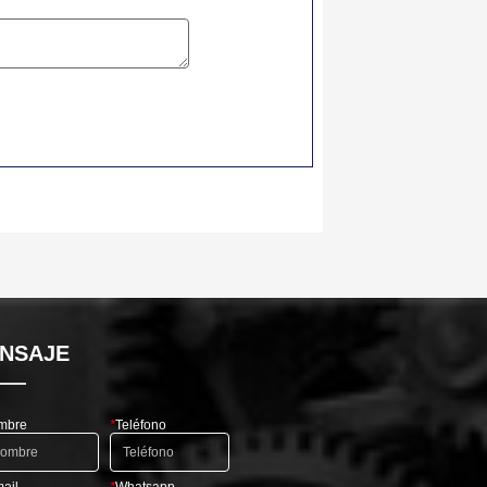
NSAJE
mbre
*
Teléfono