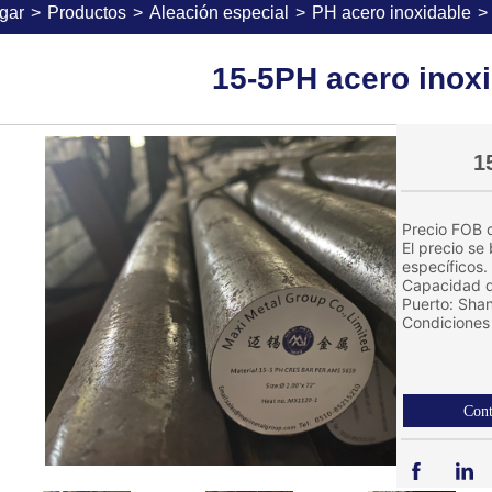
gar
>
Productos
>
Aleación especial
>
PH acero inoxidable
>
15-5PH acero inox
1
Precio FOB d
El precio se
específicos.
Capacidad d
Puerto: Sha
Condiciones 
Cont