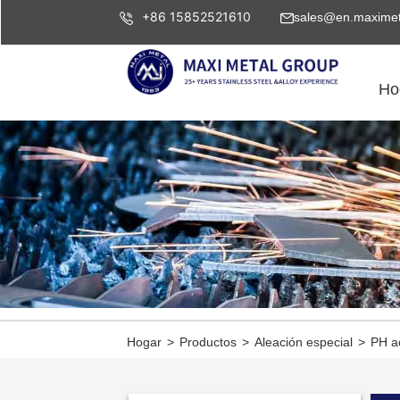
+86 15852521610
sales@en.maximet
Ho
Hogar
>
Productos
>
Aleación especial
>
PH ac