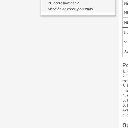
PH acero inoxidable
Ní
Aleación de cobre y aluminio
Ni
Ni
Fó
Si
Az
Po
1. 
2.
tra
3.
mat
4.
5. 
6. 
ex
cli
Ga