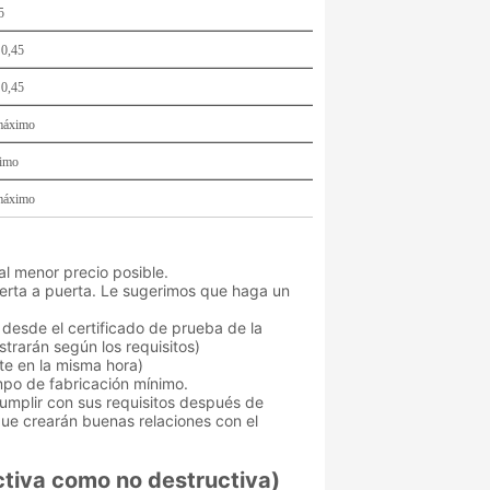
5
 0,45
 0,45
máximo
imo
máximo
l menor precio posible.
erta a puerta. Le sugerimos que haga un
desde el certificado de prueba de la
strarán según los requisitos)
te en la misma hora)
mpo de fabricación mínimo.
cumplir con sus requisitos después de
ue crearán buenas relaciones con el
ctiva como no destructiva)