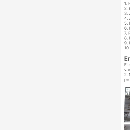
1. 
2.
3. 
4.
5.
6.
7.
8. 
9.
10
E
El 
var
2.
pr