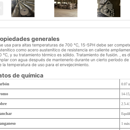
<
ropiedades generales
 se usa para altas temperaturas de 700 ℃, 15-5PH debe ser compete
tenítico como acero austenítico de resistencia en caliente ampliamen
 ℃, y su tratamiento térmico es sólido. Tratamiento de fusión. , es 
mplar con agua después de mantenerlo durante un cierto período de 
 la temperatura de uso para el envejecimiento.
atos de química
arbón
0.07 
romo
14-15
obre
2.5-4.
anchar
Equili
anganeso
1 máx