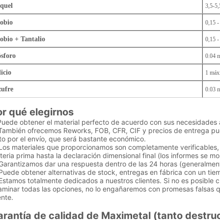
quel
3,5-5,
obio
0,15 -
obio + Tantalio
0,15 -
sforo
0.04 
licio
1 máx
ufre
0.03 
r qué elegirnos
Puede obtener el material perfecto de acuerdo con sus necesidades a
 También ofrecemos Reworks, FOB, CFR, CIF y precios de entrega pu
to por el envío, que será bastante económico.
 Los materiales que proporcionamos son completamente verificables, 
eria prima hasta la declaración dimensional final (los informes se mo
 Garantizamos dar una respuesta dentro de las 24 horas (generalmen
Puede obtener alternativas de stock, entregas en fábrica con un tie
Estamos totalmente dedicados a nuestros clientes. Si no es posible 
aminar todas las opciones, no lo engañaremos con promesas falsas q
ente.
rantía de calidad de Maximetal (tanto destru