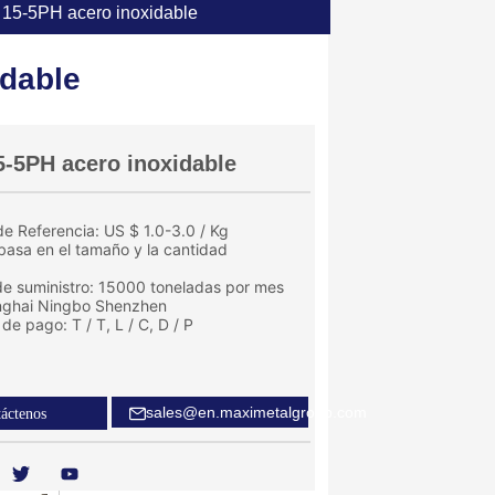
15-5PH acero inoxidable
idable
5-5PH acero inoxidable
e Referencia: US $ 1.0-3.0 / Kg
 basa en el tamaño y la cantidad
e suministro: 15000 toneladas por mes
nghai Ningbo Shenzhen
de pago: T / T, L / C, D / P
sales@en.maximetalgroup.com
áctenos